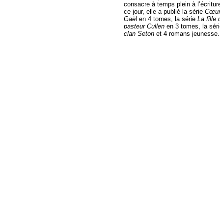
consacre à temps plein à l’écritur
ce jour, elle a publié la série
Cœur
Gaë
l en 4 tomes, la série
La fille 
pasteur Cullen
en 3 tomes, la sér
clan Seton
et 4 romans jeunesse.