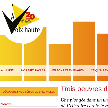
À LA UNE
NOS SPECTACLES
EN SONS ET EN IMAGES
CE QU'ILS E
Trois oeuvres 
DÉCOUVREZ NOS SÉRIES DE SPECTACLES
Une plongée dans un un
AMIANTE
où l’Histoire côtoie le