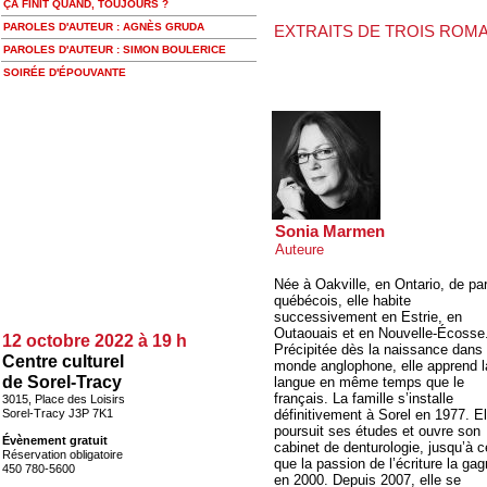
ÇA FINIT QUAND, TOUJOURS ?
PAROLES D'AUTEUR : AGNÈS GRUDA
EXTRAITS DE TROIS ROMAN m
PAROLES D'AUTEUR : SIMON BOULERICE
SOIRÉE D'ÉPOUVANTE
Sonia Marmen
Auteure
Née à Oakville, en Ontario, de pa
québécois, elle habite
successivement en Estrie, en
Outaouais et en Nouvelle-Écosse
12 octobre 2022 à 19 h
Précipitée dès la naissance dans
Centre culturel
monde anglophone, elle apprend l
de Sorel-Tracy
langue en même temps que le
français. La famille s’installe
3015, Place des Loisirs
Sorel-Tracy J3P 7K1
définitivement à Sorel en 1977. El
poursuit ses études et ouvre son
Évènement gratuit
cabinet de denturologie, jusqu’à c
Réservation obligatoire
que la passion de l’écriture la ga
450 780-5600
en 2000. Depuis 2007, elle se